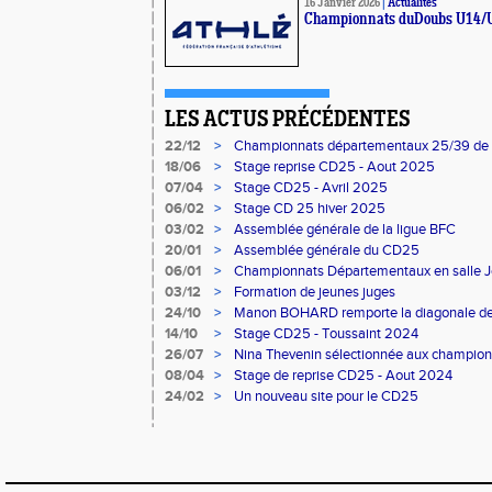
16 Janvier 2026
|
Actualités
Championnats duDoubs U14/U
LES ACTUS PRÉCÉDENTES
22/12
>
Championnats départementaux 25/39 de
18/06
>
Stage reprise CD25 - Aout 2025
07/04
>
Stage CD25 - Avril 2025
06/02
>
Stage CD 25 hiver 2025
03/02
>
Assemblée générale de la ligue BFC
20/01
>
Assemblée générale du CD25
06/01
>
Championnats Départementaux en salle 
03/12
>
Formation de jeunes juges
24/10
>
Manon BOHARD remporte la diagonale de
14/10
>
Stage CD25 - Toussaint 2024
26/07
>
Nina Thevenin sélectionnée aux champio
08/04
>
Stage de reprise CD25 - Aout 2024
24/02
>
Un nouveau site pour le CD25