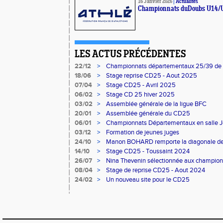
16 Janvier 2026
|
Actualités
Championnats duDoubs U14/U
LES ACTUS PRÉCÉDENTES
22/12
>
Championnats départementaux 25/39 de
18/06
>
Stage reprise CD25 - Aout 2025
07/04
>
Stage CD25 - Avril 2025
06/02
>
Stage CD 25 hiver 2025
03/02
>
Assemblée générale de la ligue BFC
20/01
>
Assemblée générale du CD25
06/01
>
Championnats Départementaux en salle 
03/12
>
Formation de jeunes juges
24/10
>
Manon BOHARD remporte la diagonale de
14/10
>
Stage CD25 - Toussaint 2024
26/07
>
Nina Thevenin sélectionnée aux champio
08/04
>
Stage de reprise CD25 - Aout 2024
24/02
>
Un nouveau site pour le CD25